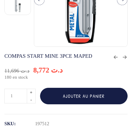
COMPAS START MINE 3PCE MAPED
8,772
د.ت
11,696
د.ت
180 en stock
quantité
AJOUTER AU PANIER
de
COMPAS
START
SKU:
197512
MINE