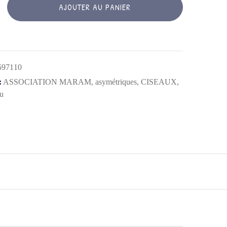
AJOUTER AU PANIER
UES
597110
:
ASSOCIATION MARAM
,
asymétriques
,
CISEAUX
,
au