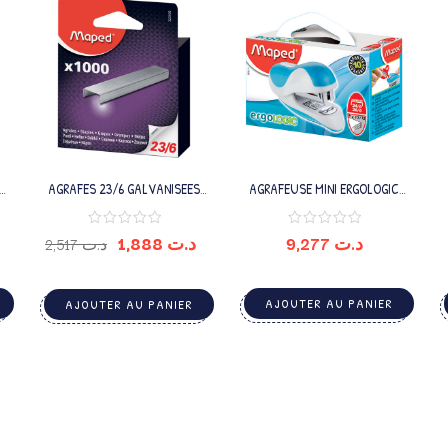
AGRAFES 23/6 GALVANISEES
AGRAFEUSE MINI ERGOLOGIC
X1000 BOITE BROCHABL
26/6
1,888
د.ت
9,277
د.ت
2,517
د.ت
AJOUTER AU PANIER
AJOUTER AU PANIER