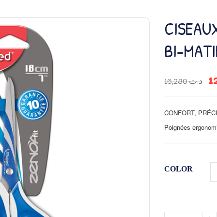
CISEAU
BI-MATI
16,280
د.ت
CONFORT, PRÉCI
Poignées ergonom
COLOR