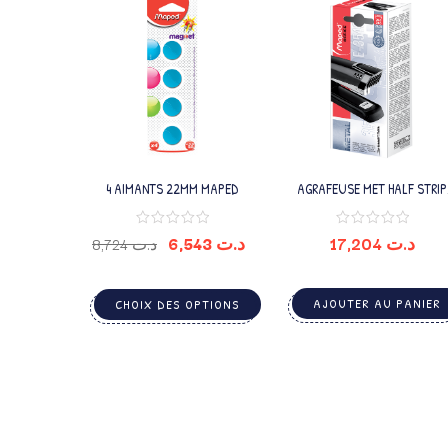
4 AIMANTS 22MM MAPED
AGRAFEUSE MET HALF STRIP
E3543
6,543
د.ت
17,204
د.ت
8,724
د.ت
AJOUTER AU PANIER
CHOIX DES OPTIONS