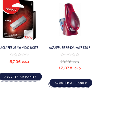
AGRAFES 23/10 X1000 BOITE
AGRAFEUSE ZENOA HALF STRIP
PEGBOARDABLE
5,706
د.ت
23,837
د.ت
17,878
د.ت
AJOUTER AU PANIER
AJOUTER AU PANIER