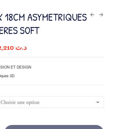
X 18CM ASYMETRIQUES
ERES SOFT
12,210
د.ت
SION ET DESIGN
iques 3D