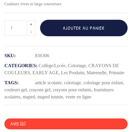
Couleurs vives et large couverture
quantité
AJOUTER AU PANIER
de
BOITE
DE
SKU:
836306
6
CRAYONS
CATEGORIES:
Collège/Lycée
,
Coloriage
,
CRAYONS DE
GEL
COULEURS
,
EARLY AGE
,
Les Produits
,
Maternelle
,
Primaire
COLOR
TAGS:
article scolaire
,
coloriage
,
coloriage pour enfant
,
PEPS
couleurs gel
,
crayons gel
,
crayons pour enfants
,
fournitures
scolaires
,
maped
,
maped tunisie
,
vente en ligne
AVIS (0)