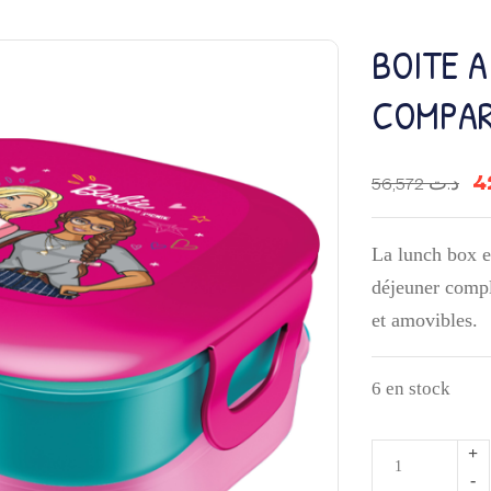
BOITE A
COMPART
56,572
د.ت
La lunch box e
déjeuner compl
et amovibles.
6 en stock
quantité
de