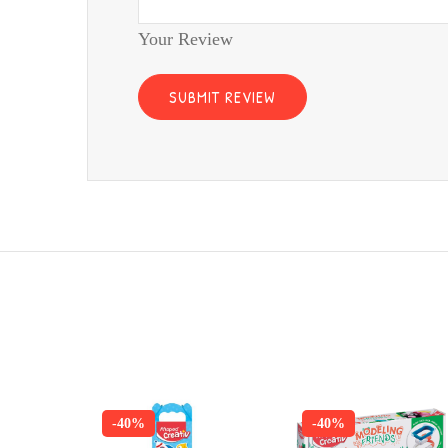
Your Review
-40%
-40%