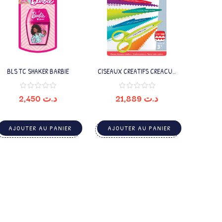
BLS TC SHAKER BARBIE
CISEAUX CREATIFS CREACUT
AVEC 5LAMES
2,450
د.ت
21,889
د.ت
AJOUTER AU PANIER
AJOUTER AU PANIER
د.ت 36,952.