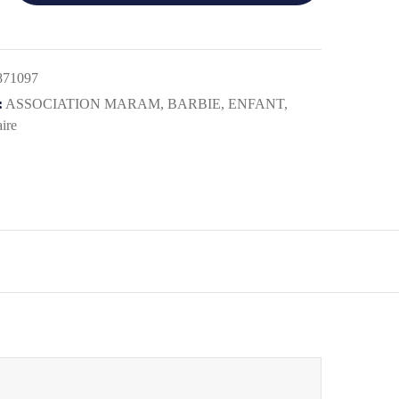
871097
:
ASSOCIATION MARAM
,
BARBIE
,
ENFANT
,
ire
MENTS