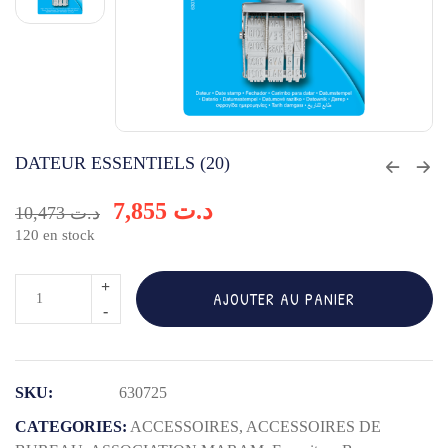
DATEUR ESSENTIELS (20)
7,855
د.ت
10,473
د.ت
120 en stock
quantité
AJOUTER AU PANIER
de
DATEUR
ESSENTIELS
SKU:
630725
(20)
CATEGORIES:
ACCESSOIRES
,
ACCESSOIRES DE