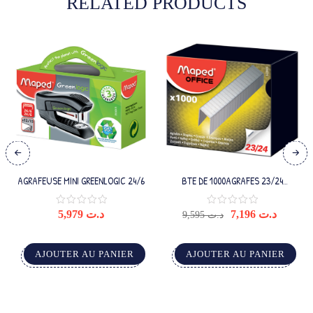
RELATED PRODUCTS
AGRAFEUSE MINI GREENLOGIC 24/6
BTE DE 1000AGRAFES 23/24
GALVANISEES
5,979
د.ت
7,196
د.ت
9,595
د.ت
AJOUTER AU PANIER
AJOUTER AU PANIER