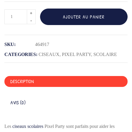
quantité
AJOUTER AU PANIER
de
BLS
CISEAUX
SKU:
464917
PIXEL
PARTY
CATEGORIES:
CISEAUX
,
PIXEL PARTY
,
SCOLAIRE
13CM
TRY
ME
DESCRIPTION
AVIS (0)
Les
ciseaux scolaires
Pixel Party sont parfaits pour aider les