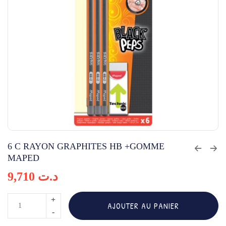
6 C RAYON GRAPHITES HB +GOMME
MAPED
9,710
د.ت
quantité
AJOUTER AU PANIER
de