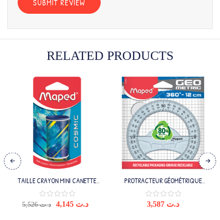
RELATED PRODUCTS
TAILLE CRAYON MINI CANETTE
PROTRACTEUR GÉOMÉTRIQUE
COSMIC TEENS 1TROU
360/12CM
4,145
د.ت
3,587
د.ت
5,526
د.ت