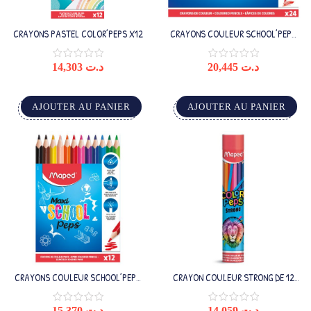
CRAYONS PASTEL COLOR’PEPS X12
CRAYONS COULEUR SCHOOL’PEPS
MAPED X24
14,303
د.ت
20,445
د.ت
AJOUTER AU PANIER
AJOUTER AU PANIER
CRAYONS COULEUR SCHOOL’PEPS
CRAYON COULEUR STRONG DE 12
MAXI MAPED BOITE DE 12
TUBE METAL
15,370
د.ت
14,059
د.ت