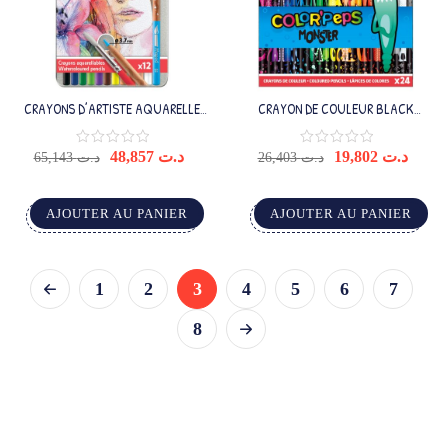
CRAYONS D’ARTISTE AQUARELLE
CRAYON DE COULEUR BLACK
X12 BOÎTE MÉTALLIQUE
MONSTER X24
48,857
د.ت
19,802
د.ت
65,143
د.ت
26,403
د.ت
AJOUTER AU PANIER
AJOUTER AU PANIER
1
2
3
4
5
6
7
8