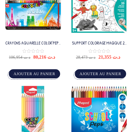
CRAYONS AQUARELLE COLOR’PEPS
SUPPORT COLORIAGE MAGIQUE 20
X48 BOITE METAL
FEUILLES MANCHON EN CARTON
80,216
د.ت
21,355
د.ت
106,954
د.ت
28,473
د.ت
AJOUTER AU PANIER
AJOUTER AU PANIER