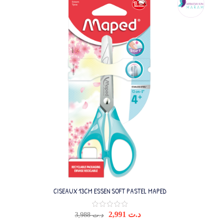
CISEAUX 13CM ESSEN SOFT PASTEL MAPED
2,991
د.ت
3,988
د.ت