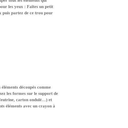
er tous les éléments qui
ur les yeux : Faîtes un petit
x puis partez de ce trou pour
ts éléments découpés comme
ez les formes sur le support de
feutrine, carton ondulé…) et
ents éléments avec un crayon à