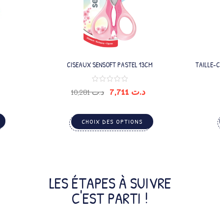
CISEAUX SENSOFT PASTEL 13CM
TAILLE-
7,711
د.ت
10,281
د.ت
CHOIX DES OPTIONS
LES ÉTAPES À SUIVRE
C'EST PARTI !