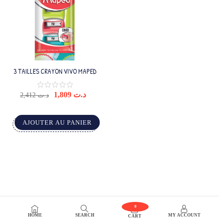
3 TAILLES CRAYON VIVO MAPED
1,809
د.ت
2,412
د.ت
AJOUTER AU PANIER
0
HOME
SEARCH
MY ACCOUNT
CART