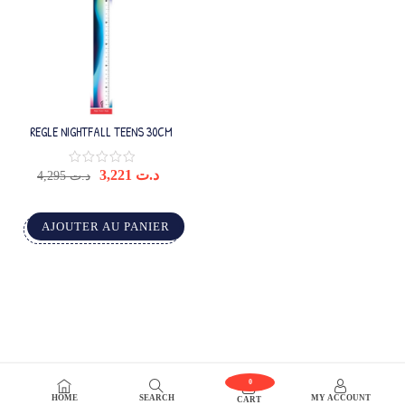
REGLE NIGHTFALL TEENS 30CM
3,221
د.ت
4,295
د.ت
AJOUTER AU PANIER
0
HOME
SEARCH
MY ACCOUNT
CART