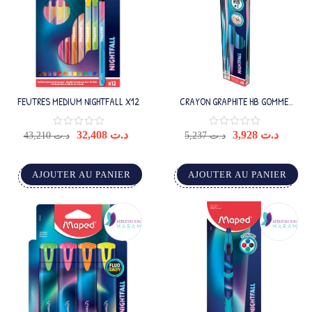
FEUTRES MEDIUM NIGHTFALL X12
CRAYON GRAPHITE HB GOMME
NIGHTFALL X6
32,408
د.ت
3,928
د.ت
43,210
د.ت
5,237
د.ت
AJOUTER AU PANIER
AJOUTER AU PANIER