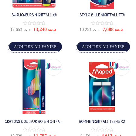
SURLIGNEURS NIGHTFALL X4
STYLO BILLE NIGHTFALL TT4
13,240
د.ت
7,688
د.ت
17,653
د.ت
10,251
د.ت
AJOUTER AU PANIER
AJOUTER AU PANIER
CRAYONS COULEUR BOIS NIGHTFALL
GOMME NIGHTFALL TEENS X2
X12
11,797
د.ت
4,613
د.ت