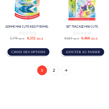
GOMME MINI CUTE KIDS PYRAMIDE
SET TRACAGE MINI CUTE
X3
TWISTNFLEX 3PCS
4,332
د.ت
6,466
د.ت
5,776
د.ت
8,621
د.ت
CHOIX DES OPTIONS
AJOUTER AU PANIER
1
2