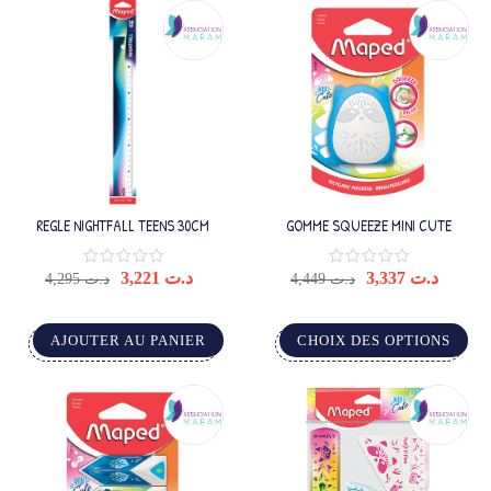
REGLE NIGHTFALL TEENS 30CM
GOMME SQUEEZE MINI CUTE
3,221
د.ت
3,337
د.ت
4,295
د.ت
4,449
د.ت
AJOUTER AU PANIER
CHOIX DES OPTIONS