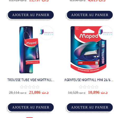
15,729
د.ت
6,150
د.ت
AJOUTER AU PANIER
AJOUTER AU PANIER
TROUSSE TUBE VIDE NIGHTFALL
AGRAFEUSE NIGHTFALL MINI 26/6 +
TEENS
400
21,086
د.ت
10,896
د.ت
28,114
د.ت
14,528
د.ت
AJOUTER AU PANIER
AJOUTER AU PANIER