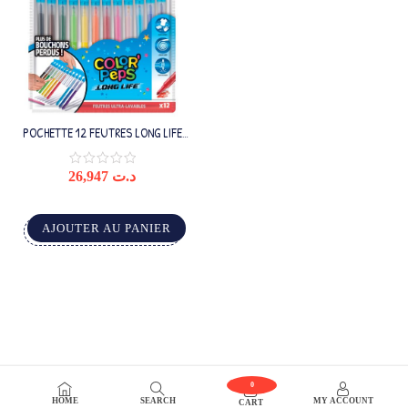
POCHETTE 12 FEUTRES LONG LIFE
INNOVATION MAPED
26,947
د.ت
AJOUTER AU PANIER
0
HOME
SEARCH
MY ACCOUNT
CART