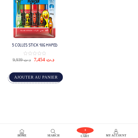
5 COLLES STICK 10G MAPED
7,454
د.ت
9,939
د.ت
AJOUTER AU PANIER
0
HOME
SEARCH
MY ACCOUNT
CART