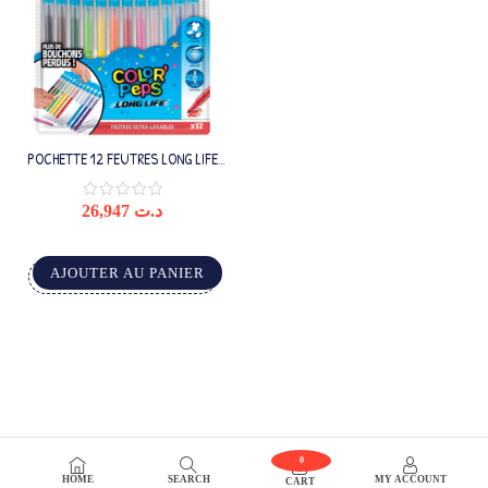
POCHETTE 12 FEUTRES LONG LIFE
INNOVATION MAPED
26,947
د.ت
AJOUTER AU PANIER
0
HOME
SEARCH
MY ACCOUNT
CART