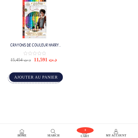
CRAYONS DE COULEUR HARRY
POTTER X12
11,591
د.ت
15,454
د.ت
AJOUTER AU PANIER
0
HOME
SEARCH
MY ACCOUNT
CART