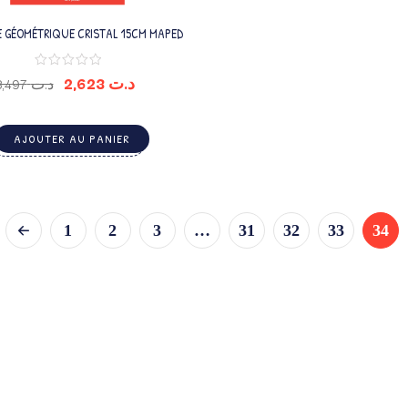
 GÉOMÉTRIQUE CRISTAL 15CM MAPED
2,623
د.ت
3,497
د.ت
AJOUTER AU PANIER
1
2
3
…
31
32
33
34