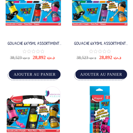
GOUACHE 6X75ML ASSORTIMENT
GOUACHE 6X75ML ASSORTIMENT
COULEURS STD
COULEUR SECONDAIRE
28,892
د.ت
28,892
د.ت
38,523
د.ت
38,523
د.ت
AJOUTER AU PANIER
AJOUTER AU PANIER