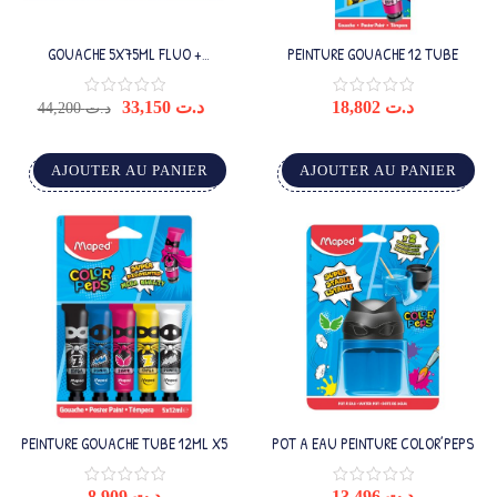
GOUACHE 5X75ML FLUO +
PEINTURE GOUACHE 12 TUBE
COULEURS MÉTAL
33,150
د.ت
18,802
د.ت
44,200
د.ت
AJOUTER AU PANIER
AJOUTER AU PANIER
PEINTURE GOUACHE TUBE 12ML X5
POT A EAU PEINTURE COLOR’PEPS
8,909
د.ت
13,496
د.ت