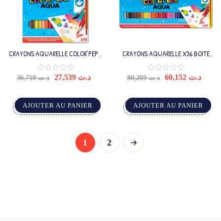
CRAYONS AQUARELLE COLOR’PEPS
CRAYONS AQUARELLE X36 BOITE
X18 + PINCEAU GRAT
METAL
27,539
د.ت
60,152
د.ت
36,718
د.ت
80,203
د.ت
AJOUTER AU PANIER
AJOUTER AU PANIER
1
2